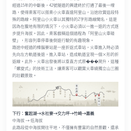
經過15年的中斷後，42號隧道的興建終於打通了最後一哩
路，使得乘客可以搭乘小火車直達阿里山，沿途欣賞這段特
殊的路線。阿里山小火車以其獨特的Z字形路線聞名，這是
因為在腹地有限的情況下，小火車必須以一進一退的方式逐
步提升海拔。因此，乘客戲稱這個過程為「阿里山火車碰
壁」，形容列車停車後倒退行駛的有趣現象。
路途中經過的樟腦寮站是一座折返式車站，火車進入時必須
先向左方軌道後退，進入車站，造成軌道呈現一個×形的折
返線。此外，火車出發後將以垂直方式原���爬升，這種
「螺旋式」的技術工法，讓乘客可以觀賞火車繞獨立山三圈
的壯觀景致。
下行：奮起湖→水社寮→交力坪→竹崎→嘉義
中海拔 → 低海拔
此路段從中海拔開往平地，不僅擁有豐富的自然景觀，還承