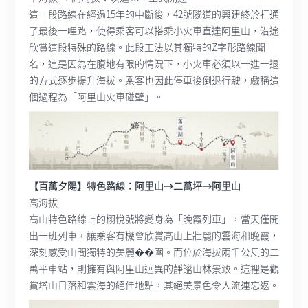
這一段路線在經過15年的中斷後，42號隧道的興建終於打通
了最後一哩路，使得乘客可以搭乘小火車直達阿里山，沿途
欣賞這段特殊的路線。此段工法以其獨特的Z字形路線聞
名，這是因為在腹地有限的情況下，小火車必須以一進一退
的方式逐步提升海拔。乘客也因此停車後倒退行駛，戲稱這
個過程為「阿里山火車碰壁」。
【百萬夕陽】特色路線：阿里山→二萬坪→阿里山
高海拔
高山特色路線上的栩悅號將變身為「晚霞列車」，當天僅開
出一班列車，讓乘客有機會欣賞高山上壯麗的雲海和晚霞，
深刻感受山間獨特的美麗��圍。而位於海拔兩千公尺的二
萬平車站，則擁有與阿里山迥異的靜謐山林景致。這裡是觀
賞塔山日落和雲海的絕佳地點，其絕美景色令人流連忘返。