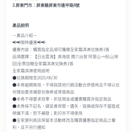
3.屏東門市：屏東縣屏東市逢甲路8號
產品說明
－產品介紹－
📢📢限時優惠📢📢
優惠內容：購買指定品項可獲贈全家霜淇淋兌換券1張
品項選擇：【日出雲海】高海拔 週六出發 阿里山→祝山(來
回)全票加贈全家霜淇淋兌換券1張
全家霜淇淋使用說明
●兌換期限至2025/06/30
●本券逾期無效，不得與其他行銷活動合併使用且不得以任
何理由要求補發兌換券或等值商品
●本券不得要求找零、折抵現金或優惠購買非指定商品
●本券採不記名，請妥善保管。遺失、毀損或保存不當造成
辨識不清，恕不補發；影印亦不得使用
●全家便利商店保留本活動修改及購買優惠指定商品之權
利，且不另行通知