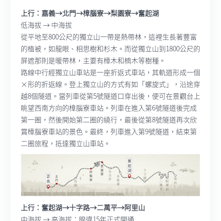
上行：嘉義→北門→樟腦寮→梨園寮→奮起湖
低海拔 → 中海拔
從平地至800公尺的獨立山一帶是熱帶林，這裡生長著豐富
的植被，如龍眼、相思樹和杉木。而從獨立山到1800公尺的
屏遮那則是暖帶林，主要有樟木和楠木等樹種。
路線中行經獨立山車站是一座折返式車站，其軌道形成一個
×形的折返線。登上獨立山的方式有如「螺旋式」，沿途穿
越8個隧道。當列車從第5號隧道口穿出後，便可在景觀台上
眺望西南方向的樟腦寮車站。列車在進入第6號隧道後完成
第一圈，然後開始第二圈的繞行，最後從第8號隧道再次欣
賞樟腦寮車站的景色。最終，列車進入第9號隧道，結束第
二圈旅程，抵達獨立山車站。
上行：奮起湖→十字路→二萬平→阿里山
中海拔 → 高海拔：睽違15年正式開通