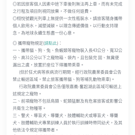
◎若因旅客個人因素中途下車後則無法再上車，而有未完成
之行程及項目則視同放棄，不做任何退費。
◎栩悅號觀光列車上無提供一次性瓶裝水，請旅客隨身攜帶
個人飲用水，減塑減碳。以理念傳遞價值，以行動支持理
念，為地球永續生態盡一份心意。
◎ 攜帶寵物規定(
請點此
)：
一、攜帶貓、狗、兔、魚蝦類等寵物裝入長43公分、寬32公
分、高31公分以下之寵物箱、袋內，且包裝完 固、無糞便
漏出之虞，放置於座位下得攜帶乘車。
(但於狂犬病等疾病流行期間，經行政院農業委員會公告
禁止輸送區域，禁止旅客攜帶貓、狗等哺乳動物乘車)。
行政院農業委員會公告僅限嘉義-奮起湖此區域可輸送上
述規定之寵物。
二、前項寵物不包括鳥類、蛇類猛獸及有危害旅客或影響公
共衛生之物種等。
三、警犬、導盲犬、導聾犬、肢體輔助犬或導盲犬、導聾
犬、肢體輔助犬專業訓練人員於執行訓練時帶同幼犬，及其
他依法令規定得攜帶者。