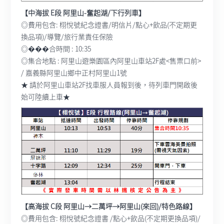
【中海拔 E段 阿里山-奮起湖/下行列車】
◎費用包含: 栩悅號紀念證書/明信片/點心+飲品(不定期更
換品項)/導覽/旅行業責任保險
◎���合時間 : 10:35
◎集合地點 : 阿里山遊樂園區內阿里山車站2F處<售票口前>
/ 嘉義縣阿里山鄉中正村阿里山1號
★ 請於阿里山車站2F找車服人員報到後，待列車門開啟後
始可陸續上車★
【高海拔 C段 阿里山→二萬坪→阿里山(來回)/特色路線】
◎費用包含: 栩悅號紀念證書 /點心+飲品(不定期更換品項)/