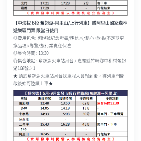
【中海拔 B段 奮起湖-阿里山/上行列車】贈阿里山國家森林
遊樂區門票 限當日使用
◎費用包含: 栩悅號紀念證書/明信片/點心+飲品(不定期更
換品項)/導覽/旅行業責任保險
◎集合時間 : 13:30
◎集合地點 : 奮起湖火車站月台 / 嘉義縣竹崎鄉中和村奮起
湖168號之1
★ 請於奮起湖火車站月台找車服人員報到後，待列車門開
啟後始可陸續上車★