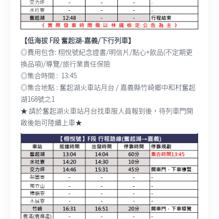
【低海拔 F段 奮起湖-嘉義/下行列車】
◎費用包含: 栩悅號紀念證書/明信片/點心+飲品(不定期更
換品項)/導覽/旅行業責任保險
◎集合時間 : 13:45
◎集合地點 : 奮起湖火車站月台 / 嘉義縣竹崎鄉中和村奮起
湖168號之1
★ 請於奮起湖火車站月台找車服人員報到後，待列車門開
啟後始可陸續上車★