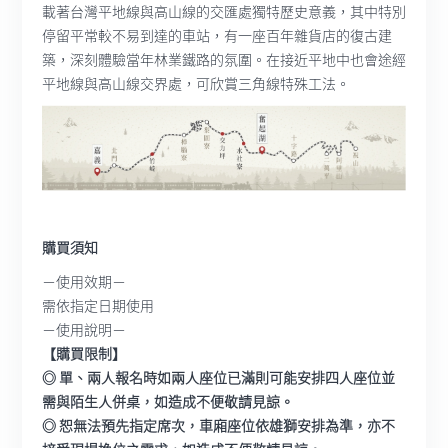
載著台灣平地線與高山線的交匯處獨特歷史意義，其中特別
停留平常較不易到達的車站，有一座百年雜貨店的復古建
築，深刻體驗當年林業鐵路的氛圍。在接近平地中也會途經
平地線與高山線交界處，可欣賞三角線特殊工法。
購買須知
－使用效期－
需依指定日期使用
－使用說明－
【購買限制】
◎ 單、兩人報名時如兩人座位已滿則可能安排四人座位並
需與陌生人併桌，如造成不便敬請見諒。
◎ 恕無法預先指定席次，車廂座位依雄獅安排為準，亦不