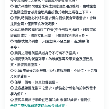
接受現場換位之需求，如造成不便敬請見諒。
◎ 觀光列車栩悅號於未完成無障礙車廂改造前，由林鐵處
及雄獅旅遊會派員協助乘坐折疊式輪椅之乘客上下車。
◎ 預約時請務必於特殊需求欄內提供餐食葷素需求。皆無
提供全素，僅供葷食及蛋奶素。
◎ 本活動最晚請於5個工作天(不含例假日)預訂，付款完成
即預訂成功，憑證立即出票，下單請特別注意日期。
◎ 栩悅號觀光列車：0-1歲幼兒不佔車位，滿2歲需佔
��。
◎ 購買之票種與搭乘者身分不符將不予搭乘。
◎ 栩悅號為對號座列車，為維護旅客乘車安全及服務品
質，無發售無座票。
◎ 0-1歲孩童僅含保險費用及行政服務費，不佔位、不含餐
及其他費用。
◎ 僅單一價格，無其他優惠價。
◎ 旅客攜帶嬰兒推車之需求，請務必於報名時於特殊需求
欄內備註。
◎ 旅客單獨旅行年齡在已滿12歲-未滿18歲者，需提供
未成年旅客購買旅遊商品家長同意書
。