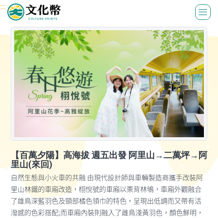
:::
:::
【百萬夕陽】高海拔 週五出發 阿里山→二萬坪→阿
里山(來回)
自然生態與小火車的共融 由現代設計師與車輛製造商攜手改裝阿
里山林鐵的車廂改造，栩悅號的車廂以栗背林鴝，車廂外觀融合
了雄鳥深藍羽色及頸部橘色領巾的特色，呈現出低調而又帶有活
潑感的色彩搭配;而車廂內裝則融入了雌鳥淺黃羽色，顏色鮮明，