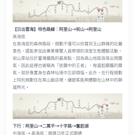
【日出雲海】特色路線：阿里山→祝山→阿里山
高海拔
在高海拔的森林路段，規劃不僅可以欣賞到玉山群峰的壯麗
景色，還能參加由專業導覽人員帶領的深度生態體驗活動，
祝山車站位於臺灣鐵路的最高點，因為高山地區容易出現霧
氣，因此這裡也被稱為「迷霧中的王者」，每當起朦朧的霧
氣，就好像置身在森林仙境中忘卻煩惱。此外，在行程規劃
上特別規劃住在高山飯店裡，讓遊客能夠體驗在山林中的靜
謐時光。
下行：阿里山→二萬平→十字路→奮起湖
中海拔 → 高海拔：睽違15年正式開通