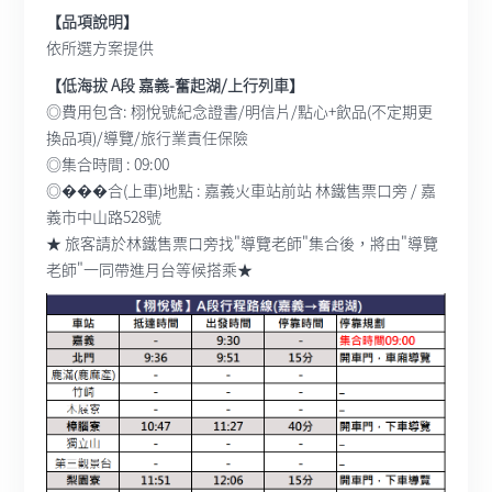
【品項說明】
依所選方案提供
【低海拔 A段 嘉義-奮起湖/上行列車】
◎費用包含: 栩悅號紀念證書/明信片/點心+飲品(不定期更
換品項)/導覽/旅行業責任保險
◎集合時間 : 09:00
◎���合(上車)地點 : 嘉義火車站前站 林鐵售票口旁 / 嘉
義市中山路528號
★ 旅客請於林鐵售票口旁找"導覽老師"集合後，將由"導覽
老師"一同帶進月台等候搭乘★