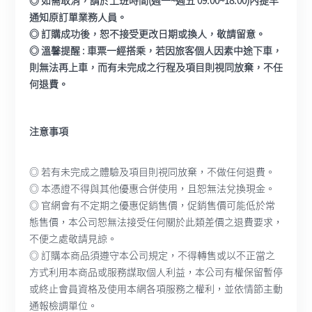
◎ 如需取消，請於上班時間(週一~週五 09:00~18:00)內提早
通知原訂單業務人員。
◎ 訂購成功後，恕不接受更改日期或換人，敬請留意。
◎ 溫馨提醒 : 車票一經搭乘，若因旅客個人因素中途下車，
則無法再上車，而有未完成之行程及項目則視同放棄，不任
何退費。
注意事項
◎ 若有未完成之體驗及項目則視同放棄，不做任何退費。
◎ 本憑證不得與其他優惠合併使用，且恕無法兌換現金。
◎ 官網會有不定期之優惠促銷售價，促銷售價可能低於常
態售價，本公司恕無法接受任何關於此類差價之退費要求，
不便之處敬請見諒。
◎ 訂購本商品須遵守本公司規定，不得轉售或以不正當之
方式利用本商品或服務謀取個人利益，本公司有權保留暫停
或終止會員資格及使用本網各項服務之權利，並依情節主動
通報檢調單位。