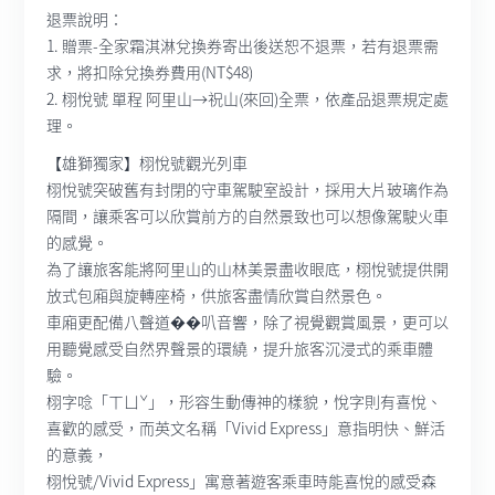
退票說明：
1. 贈票-全家霜淇淋兌換券寄出後送恕不退票，若有退票需
求，將扣除兌換券費用(NT$48)
2. 栩悅號 單程 阿里山→祝山(來回)全票，依產品退票規定處
理。
【雄獅獨家】栩悅號觀光列車
栩悅號突破舊有封閉的守車駕駛室設計，採用大片玻璃作為
隔間，讓乘客可以欣賞前方的自然景致也可以想像駕駛火車
的感覺。
為了讓旅客能將阿里山的山林美景盡收眼底，栩悅號提供開
放式包廂與旋轉座椅，供旅客盡情欣賞自然景色。
車廂更配備八聲道��叭音響，除了視覺觀賞風景，更可以
用聽覺感受自然界聲景的環繞，提升旅客沉浸式的乘車體
驗。
栩字唸「ㄒㄩˇ」，形容生動傳神的樣貌，悅字則有喜悅、
喜歡的感受，而英文名稱「Vivid Express」意指明快、鮮活
的意義，
栩悅號/Vivid Express」寓意著遊客乘車時能喜悅的感受森